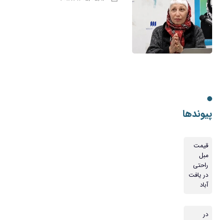
پیوندها
قیمت
مبل
راحتی
در یافت
آباد
در