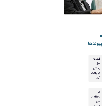
پیوندها
قیمت
مبل
راحتی
در یافت
آباد
در
لحظه با
خبر