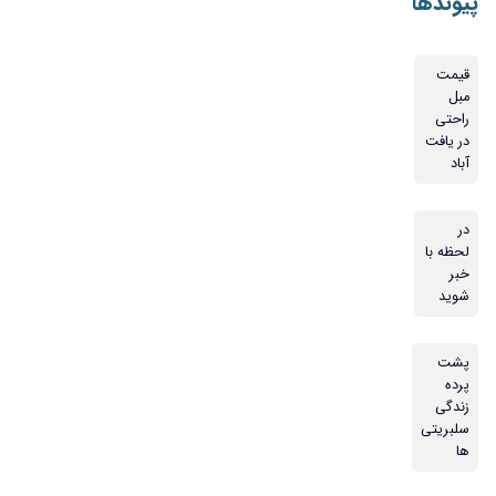
پیوندها
قیمت
مبل
راحتی
در یافت
آباد
در
لحظه با
خبر
شوید
پشت
پرده
زندگی
سلبریتی
ها