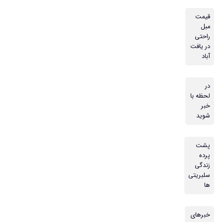
قیمت
مبل
راحتی
در یافت
آباد
در
لحظه با
خبر
شوید
پشت
پرده
زندگی
سلبریتی
ها
خبرهای