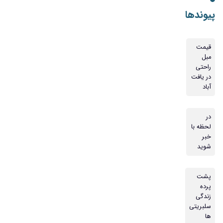
پیوندها
قیمت
مبل
راحتی
در یافت
آباد
در
لحظه با
خبر
شوید
پشت
پرده
زندگی
سلبریتی
ها