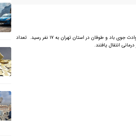
سخنگوی اورژانس استان تهران گفت: تعداد نهایی مصدومان حوادث جوی باد و طوفان در استان تهران به ۱۷ نفر رسید. تعداد