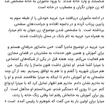
شکستند و وارد خانه شدند. با ورود مأموران به خانه مشخص شد
که زن جوان نگران و مضطرب در خانه است.
در ادامه مأموران دریافتند مرد غریبه خودش را از طبقه سوم به
پایین پرتاب کرده و در باغچه افتاده و جراحت‌های سطحی
برداشته است. با مشخص شدن موضوع، زن جوان به نام میترا،
به همراه مرد غریبه به نام بابک در محل بازداشت شدند.
مرد غریبه در توضیح ماجرا گفت: «من ماساژور حرفه‌ای هستم و
برای آموزش و همین طور خدمات به مشتریان در فضای مجازی
هم فعالیت می‌کنم. چند هفته قبل در یکی از شبکه‌های اجتماعی
با میترا آشنا شدم. او تمایل داشت فنون ماساژ را یاد بگیرد. من
هم میزان شهریه را گفتم و با هم به توافق رسیدیم. بعد از آن چند
جلسه‌ای به او آموزش دادم تا اینکه به میترا علاقه‌مند شدم و او را
به مادرم نشان دادم. مادرم هم اظهار تمایل کرد که با میترا ازدواج
کنم. من تا روزی که دستگیر شدم، نمی‌دانستم او متأهل است. آن
روز برای آموزش به خانه‌اش رفتم اما وقتی زنگ خانه را زدند،
میترا برای اولین بار به من گفت که شوهرم با پلیس آمده است.»