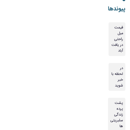
پیوندها
قیمت
مبل
راحتی
در یافت
آباد
در
لحظه با
خبر
شوید
پشت
پرده
زندگی
سلبریتی
ها