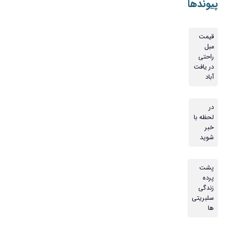
پیوندها
قیمت
مبل
راحتی
در یافت
آباد
در
لحظه با
خبر
شوید
پشت
پرده
زندگی
سلبریتی
ها