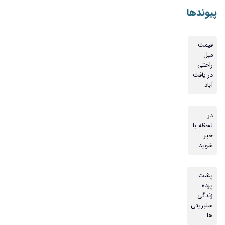
پیوندها
قیمت
مبل
راحتی
در یافت
آباد
در
لحظه با
خبر
شوید
پشت
پرده
زندگی
سلبریتی
ها