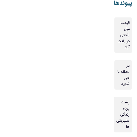
پیوندها
قیمت
مبل
راحتی
در یافت
آباد
در
لحظه با
خبر
شوید
پشت
پرده
زندگی
سلبریتی
ها