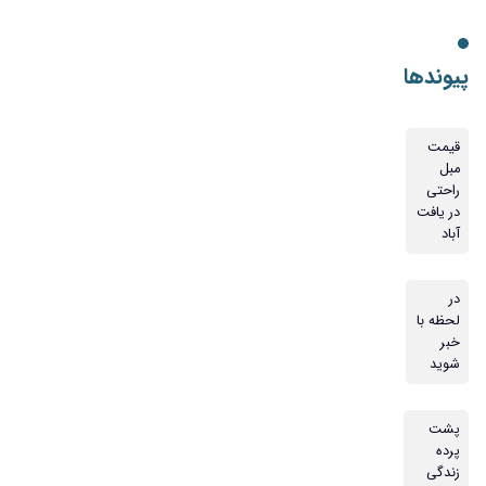
پیوندها
قیمت
مبل
راحتی
در یافت
آباد
در
لحظه با
خبر
شوید
پشت
پرده
زندگی