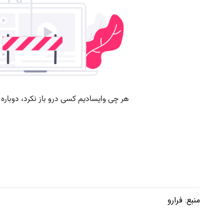
منبع:
فرارو