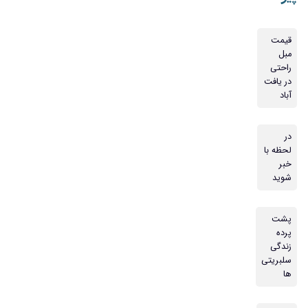
قیمت
مبل
راحتی
در یافت
آباد
در
لحظه با
خبر
شوید
پشت
پرده
زندگی
سلبریتی
ها