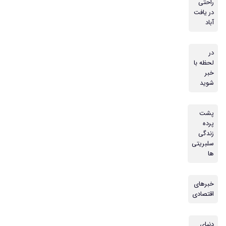
راحتی
در یافت
آباد
در
لحظه با
خبر
شوید
پشت
پرده
زندگی
سلبریتی
ها
خبرهای
اقتصادی
دنیای