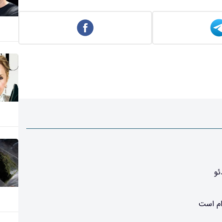
ئو
ام است