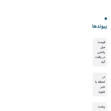
پیوندها
قیمت
مبل
راحتی
در یافت
آباد
در
لحظه با
خبر
شوید
پشت