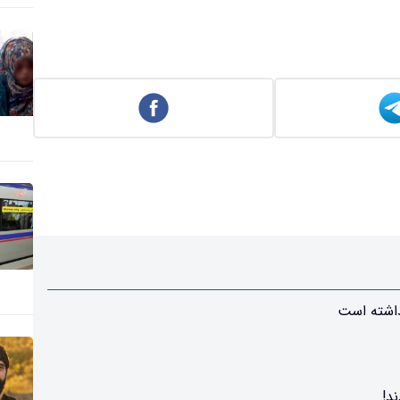
داشته است
د!