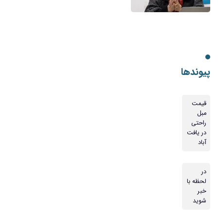
پیوندها
قیمت
مبل
راحتی
در یافت
آباد
در
لحظه با
خبر
شوید