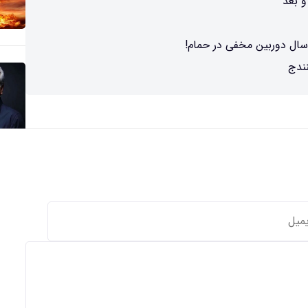
 بعد
نندج