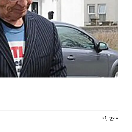
منبع:
رکنا