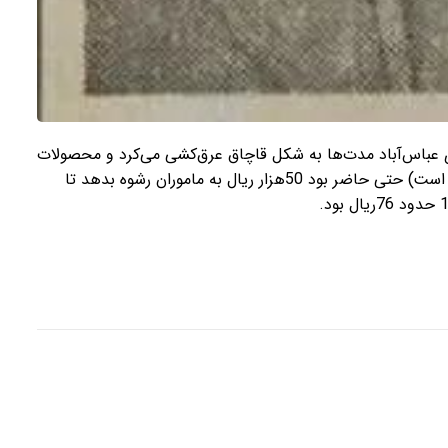
های عباس‌آباد مدت‌ها به شکل قاچاق عرق‌کشی می‌کرد و محصولات
خود را به مردم می‌فروخت. «داداش» (اسم آقای مشروب‌فروش است) حتی حاضر بود 50هزار ریال به ماموران رشوه بدهد تا