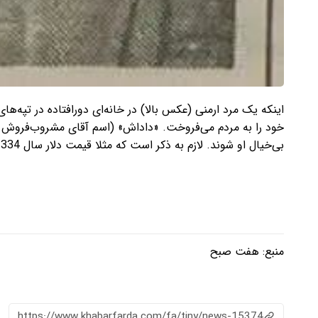
اینکه یک مرد ارمنی (عکس بالا) در خانه‌ای دورافتاده در تپه‌
بی‌خیال او شوند. لازم به ذکر است که مثلا قیمت دلار سال 1334 حدود 76ریال بود.
منبع:
هفت صبح
https://www.khabarfarda.com/fa/tiny/news-15374