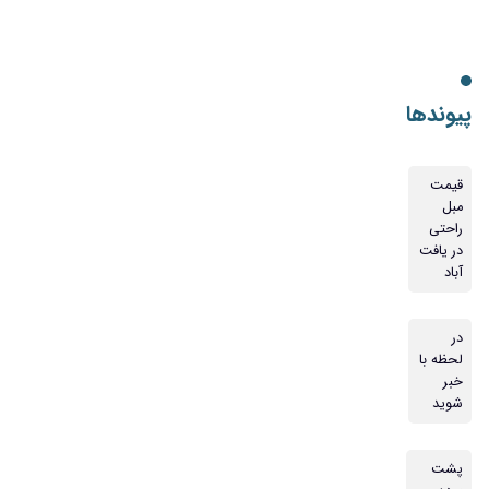
پیوندها
قیمت
مبل
راحتی
در یافت
آباد
در
لحظه با
خبر
شوید
پشت