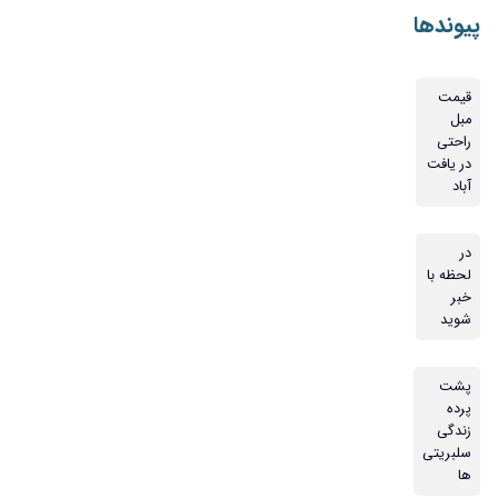
پیوندها
قیمت
مبل
راحتی
در یافت
آباد
در
لحظه با
خبر
شوید
پشت
پرده
زندگی
سلبریتی
ها