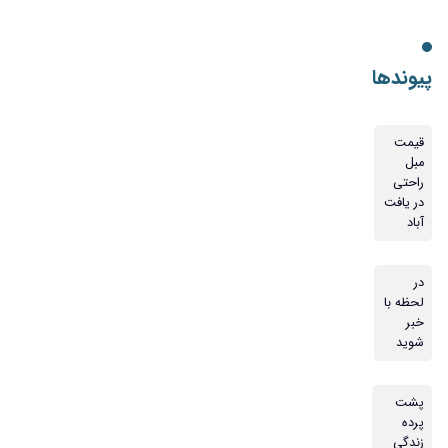
پیوندها
قیمت
مبل
راحتی
در یافت
آباد
در
لحظه با
خبر
شوید
پشت
پرده
زندگی