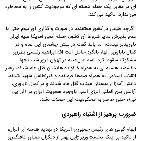
ای در مقابل یک حمله هسته ای که موجودیت کشور را به مخاطره
می‌اندازد، تاکید می کند.
اگرچه طیفی در کشور معتقدند در صورت واگذاری اورانیوم حتی با
عدم پذیرش سایر شروط آن کشور، حمله اتمی آمریکا علیه ایران
باورپذیر نیست، اما باید گفت در پیش چشمان این عده و در
کمال ناباوری آنها، بالگرد حامل آیت الله ابراهیم رئیسی بطرزی
مشکوک سقوط کرد، اسماعیل‌هنیه در تهران ترور شد، دهها
دانشمند هسته ای به همراه خانواده هایشان قتل عام شدند، رهبر
انقلاب اسلامی به همراه صدها فرمانده و غیرنظامی شهید شدند،
دانش آموزان دبستان میناب قتل عام شدند و در کمال ناباوری،
آژانس بین المللی انرژی اتمی باوجود عضویت ایران در «ان پی
تی»، حتی حاضر به محکومیت این حملات نشد.
ضرورت پرهیز از اشتباه راهبردی
ایهام گویی های رئیس جمهوری آمریکا در تهدید هسته ای ایران،
از تاکید بر اینکه نخست‌وزیر ژاپن بهتر از دیگران معنای غافلگیری