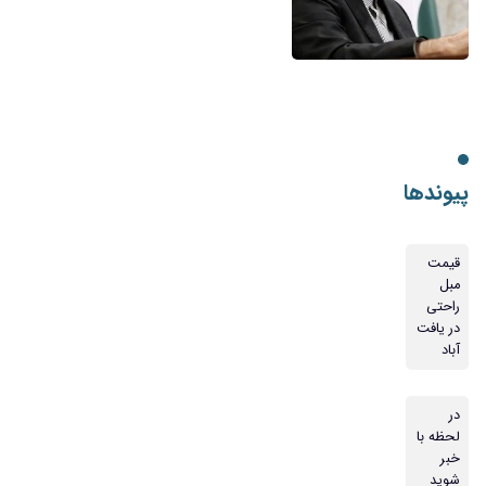
پیوندها
قیمت
مبل
راحتی
در یافت
آباد
در
لحظه با
خبر
شوید