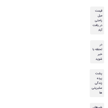
قیمت
مبل
راحتی
در یافت
آباد
در
لحظه با
خبر
شوید
پشت
پرده
زندگی
سلبریتی
ها
خبرهای