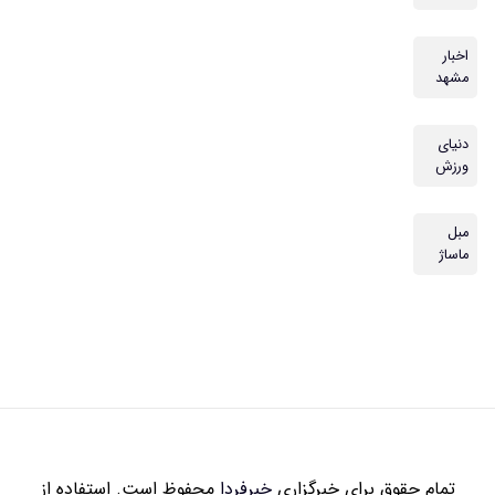
زاری
خبرفردا
محفوظ است. استفاده از