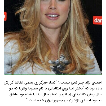
احمدی نژاد چیز کمی نیست.” آنسا، خبرگزاری رسمی ایتالیا گزارش
داده بود که “دختر زیبا روی ایتالیایی با نام سیلویا والریا که دو
سال پیش کاندیدای زیباترین دختر سال ایتالیا شده بود عاشق
محمود احمدی نژاد رئیس جمهور ایران شده است.”