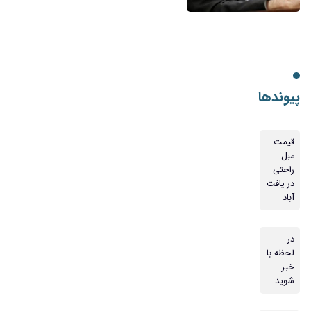
پیوندها
قیمت
مبل
راحتی
در یافت
آباد
در
لحظه با
خبر
شوید