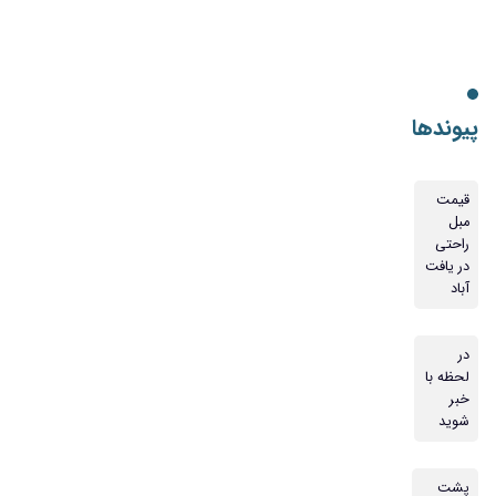
پیوندها
قیمت
مبل
راحتی
در یافت
آباد
در
لحظه با
خبر
شوید
پشت