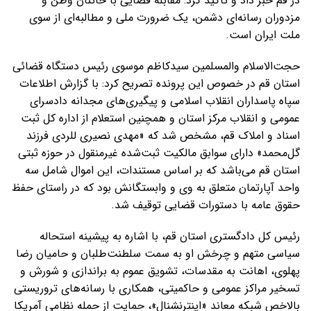
در قم خبر داد و تأکید کرد: مقابله قضایی با خائنان وطن و
مزدوران رسانه‌ای دشمن، یک ضرورت ملی و مطالبه‌ای از سوی
ملت ایران است.
حجت‌الاسلام والمسلمین سیدکاظم موسوی رئیس دستگاه قضائی
استان قم در خصوص این پرونده تصریح کرد: با گزارش اطلاعات
سپاه پاسداران انقلاب اسلامی و پیگیری‌های مجدانه دادسرای
عمومی و انقلاب مرکز استان و همچنین استعلام از اداره کل ثبت
اسناد و املاک قم، مشخص شد که «مهدی نصیری للردی فرزند
گل‌محمد» دارای سوابق مالکیت ثبت‌شده غیرمنقول در حوزه ثبتی
استان قم می‌باشد که بر اساس مستندات، این اموال شامل سه
واحد آپارتمان متعلق به وی و وابستگانش بود که در راستای حفظ
حقوق عامه با دستورات قضایی توقیف شد.
رئیس کل دادگستری استان قم، با اشاره به پیشینه استحاله
سیاسی متهم و چرخش او به سمت سلطنت‌طلبان و حامیان رضا
پهلوی، اهانت به مقدسات، تشویق عموم به براندازی و شورش و
تسخیر مراکز عمومی و حاکمیتی، همکاری با رسانه‌های تروریستی
بالاخص شبکه معاند «اینترنشنال»، حمایت از حمله نظامی آمریکا