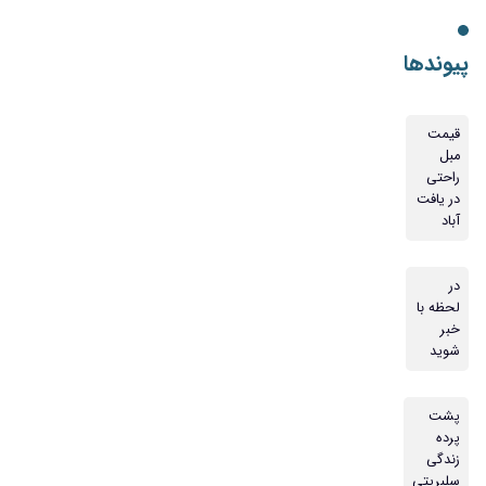
پیوندها
قیمت
مبل
راحتی
در یافت
آباد
در
لحظه با
خبر
شوید
پشت
پرده
زندگی
سلبریتی