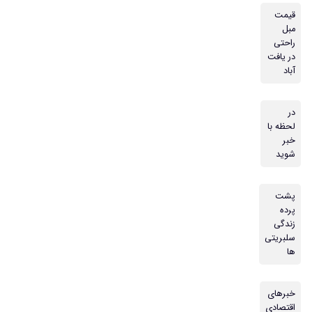
قیمت
مبل
راحتی
در یافت
آباد
در
لحظه با
خبر
شوید
پشت
پرده
زندگی
سلبریتی
ها
خبرهای
اقتصادی