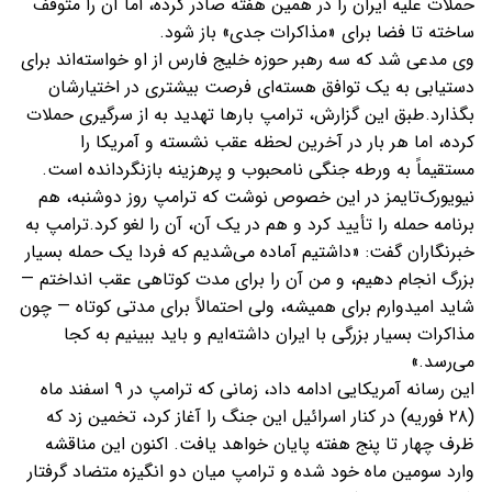
حملات علیه ایران را در همین هفته صادر کرده، اما آن را متوقف
ساخته تا فضا برای «مذاکرات جدی» باز شود.
وی مدعی شد که سه رهبر حوزه خلیج فارس از او خواسته‌اند برای
دستیابی به یک توافق هسته‌ای فرصت بیشتری در اختیارشان
بگذارد.طبق این گزارش، ترامپ بارها تهدید به از سرگیری حملات
کرده، اما هر بار در آخرین لحظه عقب نشسته و آمریکا را
مستقیماً به ورطه جنگی نامحبوب و پرهزینه بازنگردانده است.
نیویورک‌تایمز در این خصوص نوشت که ترامپ روز دوشنبه، هم
برنامه حمله را تأیید کرد و هم در یک آن، آن را لغو کرد.ترامپ به
خبرنگاران گفت: «داشتیم آماده می‌شدیم که فردا یک حمله بسیار
بزرگ انجام دهیم، و من آن را برای مدت کوتاهی عقب انداختم —
شاید امیدوارم برای همیشه، ولی احتمالاً برای مدتی کوتاه — چون
مذاکرات بسیار بزرگی با ایران داشته‌ایم و باید ببینیم به کجا
می‌رسد.»
این رسانه آمریکایی ادامه داد، زمانی که ترامپ در ۹ اسفند ماه
(۲۸ فوریه) در کنار اسرائیل این جنگ را آغاز کرد، تخمین زد که
ظرف چهار تا پنج هفته پایان خواهد یافت. اکنون این مناقشه
وارد سومین ماه خود شده و ترامپ میان دو انگیزه متضاد گرفتار