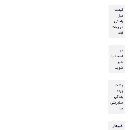
قیمت
مبل
راحتی
در یافت
آباد
در
لحظه با
خبر
شوید
پشت
پرده
زندگی
سلبریتی
ها
خبرهای