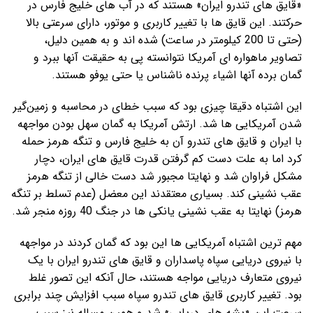
«قایق های تندرو ایران» هستند که در آب های خلیج فارس در
حرکتند. این قایق ها با تغییر کاربری و موتور، دارای سرعتی بالا
(حتی تا 200 کیلومتر در ساعت) شده اند و به همین دلیل،
تصاویر ماهواره ای آمریکا نتوانسته پی به حقیقت آنها ببرد و
گمان برده آنها اشیاء پرنده ناشناس یا حتی یوفو هستند.
این اشتباه دقیقا چیزی بود که سبب خطای در محاسبه و زمین‌گیر
شدن آمریکایی ها شد. ارتش آمریکا به گمان سهل بودن مواجهه
با ایران و قایق های تندرو آن به خلیج فارس و تنگه هرمز حمله
کرد اما به علت دست کم گرفتن قدرت قایق های ایران، دچار
مشکل فراوان شد و نهایتا مجبور شد دست خالی از تنگه هرمز
عقب نشینی کند. بسیاری معتقدند این معضل (عدم تسلط بر تنگه
هرمز) نهایتا به عقب نشینی یانکی ها در جنگ 40 روزه منجر شد.
مهم ترین اشتباه آمریکایی ها این بود که گمان کردند در مواجهه
با نیروی دریایی سپاه پاسداران و قایق های تندرو ایران با یک
نیروی متعارف دریایی مواجه هستند، حال آنکه این تصور غلط
بود. تغییر کاربری قایق های تندرو سپاه سبب افزایش چند برابری
سرعت این «پشه های دریایی» شد و همین مساله نیز سبب