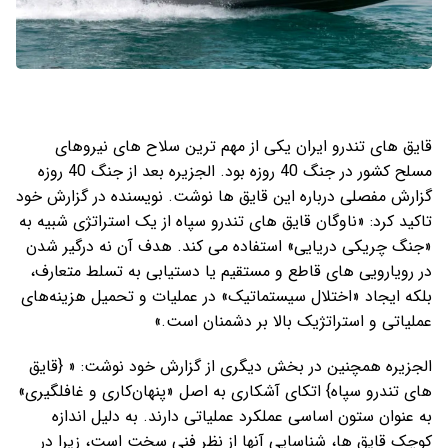
قایق های تندرو ایران یکی از مهم ترین سلاح های نیروهای
مسلح کشور در جنگ 40 روزه بود. الجزیره بعد از جنگ 40 روزه
گزارش مفصلی درباره این قایق ها نوشت. نویسنده در گزارش خود
تاکید کرد: «ناوگان قایق‌ های تندرو سپاه از یک استراتژی شبیه به
«جنگ چریکی دریایی» استفاده می ‌کند. هدف آن نه درگیر شدن
در رویارویی‌ های قاطع و مستقیم یا دستیابی به تسلط متعارف،
بلکه ایجاد «اختلال سیستماتیک» در عملیات و تحمیل هزینه‌های
عملیاتی و استراتژیک بالا بر دشمنان است.»
الجزیره همچنین در بخش دیگری از گزارش خود نوشت: « {قایق
های تندرو سپاه} اتکای آشکاری به اصل «پنهان‌کاری و غافلگیری»
به عنوان ستون اساسی عملکرد عملیاتی دارند. به دلیل اندازه
کوچک قایق ها، شناسایی آنها از نظر فنی سخت است، زیرا در