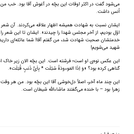
می‌شود گفت در اکثر اوقات این بچّه در آغوش آقا بود. خب من هم 
اُنس داشت.
ایشان نسبت به شهادت همیشه اظهار علاقه می‌کردند. آن شعر 
اوّل بودیم، از آخر مجلس شهدا را چیدند». ایشان تا این شعر 
خدمتشان صحبت شهادت شد، من گفتم آقا! شما عائله‌ای دارید، د
شهید می‌شویم!
این عکس نوه‌ی او است؛ فرشته است. این بچّه الان زیر خاک 
گناهی کرده بود؟ «وَ اِذَا المَوءودَةُ سُئِلَت * بِاَیِّ ذَنبٍ قُتِلَت».
این چند ماه آخر، اصلاً دل‌خوشی آقا این بچّه بود. من هر و
زهرا بود – با خنده می‌گفتند ماشاءالله شیطان است.