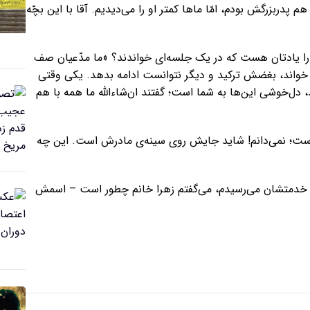
پدربزرگش بودم، امّا ماها کمتر او را می‌دیدیم. آقا با این بچّه
را یادتان هست که در یک جلسه‌ای خواندند؟ «ما مدّعیان صف
را خواند، بغضش ترکید و دیگر نتوانست ادامه بدهد. یکی وقتی
ل‌خوشی این‌ها به شما است؛ گفتند ان‌شاءالله ما همه با هم
است؛ نمی‌دانم! شاید جایش روی سینه‌ی مادرش است. این چه
قت خدمتشان می‌رسیدم، می‌گفتم زهرا خانم چطور است – اسمش