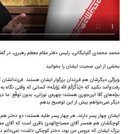
محمد محمدی گلپایگانی، رئیس دفتر مقام معظم رهبری، در گفتگ
بخشی از این صحبت‌ ایشان را بخوانید:
ویژگی دیگرشان هم فرزندان بزرگوار ایشان هستند. فرزندانشان 
رفت‌وآمد بکنید که «یُذَکِّرُکُمُ اللهَ رُؤیَتُه»؛ کسانی که وقتی نگ
بچّه‌های آقا این‌جوری هستند؛ چهره‌ی نورانی، بدون توقّع. ما دی
دیگر نمی‌خواهم بیش از این توضیح بدهم.
ایشان چهار پسر دارند، هر چهار پسر طلبه هستند؛ دو دختر هم
کوچکشان هم همسر آقای مصباح‌الهدیٰ باقری است که آقای مص
بزرگ ایشان که عروس من بود، دختر کوچکی داشت؛ نمی‌دانم دیده