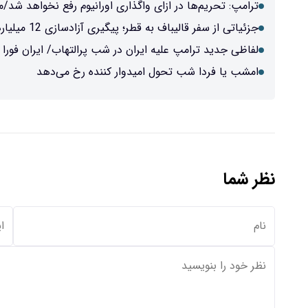
ترامپ: تحریم‌ها در ازای واگذاری اورانیوم رفع نخواهد شد/مم
جزئیاتی از سفر قالیباف به قطر؛ پیگیری آزادسازی 12 میلیارد دلار در شروع اعلام یادداشت تفاهم
لفاظی جدید ترامپ علیه ایران در شب پرالتهاب/ ایران فورا ا
امشب یا فردا شب تحول امیدوار کننده رخ می‌دهد
نظر شما