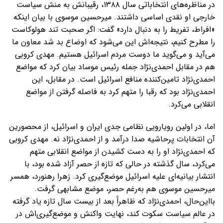
در مناظره‌های انتخاباتی سال ۱۳۸۸، رقیبانش به منش سیاست
خارجی او نقدی اساسی داشتند. میرحسین موسوی با بیان اینکه
«افراط، تفریط را به دنبال دارد» گفت: اگر صحبت تند هولوکاست
را مطرح کنیم، نتیجه‌اش این می‌شود که اوضاع بد شد معاون ما
می‌آید و می‌گوید ما دوست مردم اسرائیل هستیم. مهدی کروبی
هم در مقابل احمدی‌نژاد جمله‌ رئیس موساد بیان کرد که مواضع
احمدی‌نژاد تامین‌کننده منافع اسرائیل است. در مقابل، این
احمدی‌نژاد بود که رقبا را متهم کرد به فاصله گرفتن از مواضع
انقلابی می‌کرد.
اما، در اولین رویارویی نظامی جدی ایران و اسرائیل، از محصورین
آن انتخابات پرحاشیه صدا درآمد و از احمدی‌نژاد نه. مهدی کروبی
که احمدی‌نژاد او را به دست کشیدن از مواضع انقلابی متهم
می‌کرد، سال گذشته در حالی که تازه از حصر آزاد شده بود، با
انتشار بیانیه‌ای علیه اسرائیل موضع‌گیری کرد. زهرا رهنورد، همسر
میرحسین موسوی هم به‌رغم حصر، موضع مشابهی گرفت.
بااین‌حال، احمدی‌نژاد که ظاهراً بعد از بیست سال تازه یاد گرفته
در عالم سیاست سکوت کند، نهایت واکنش و موضع‌گیری‌اش در