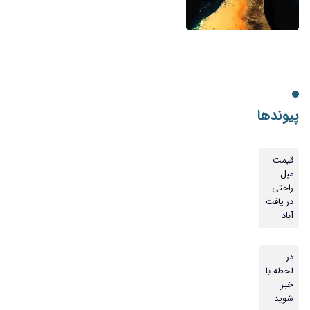
پیوندها
قیمت
مبل
راحتی
در یافت
آباد
در
لحظه با
خبر
شوید