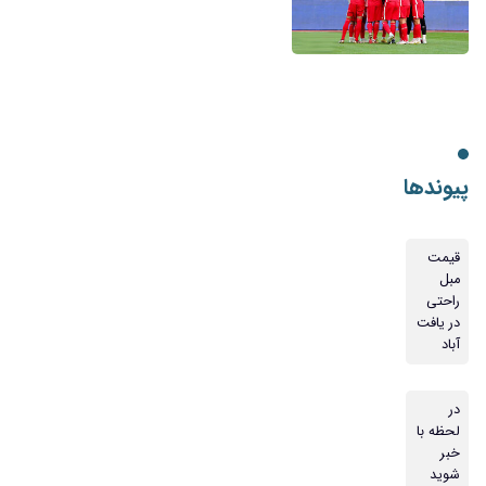
پیوندها
قیمت
مبل
راحتی
در یافت
آباد
در
لحظه با
خبر
شوید