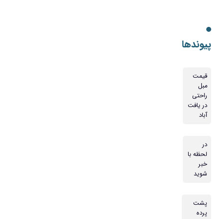
پیوندها
قیمت
مبل
راحتی
در یافت
آباد
در
لحظه با
خبر
شوید
پشت
پرده