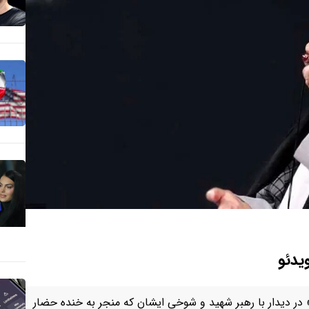
یدئو
و» در دیدار با رهبر شهید و شوخی ایشان که منجر به خنده حضار