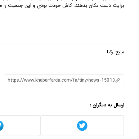
برایت دست تکان بدهند. کاش خودت بودی و این جمعیت را م
منبع:
رکنا
https://www.khabarfarda.com/fa/tiny/news-15013
ارسال به دیگران :