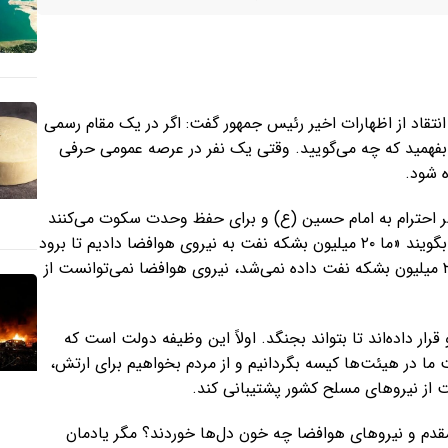
انتقاد از اظهارات اخیر رئیس جمهور گفت: اگر در یک مقام رسمی
 بفهمید که چه می‌گویید. وقتی یک نفر در عرصه عمومی حرفی
ه شود.
 سر احترام به امام حسین (ع) و برای حفظ وحدت سکوت می‌کنند
افزود: اینکه جناب رئیس‌جمهور محترم در برابر ۹۰ میلیون ایرانی بگویند «ما ۲۰ میلیون بشکه نفت به نیروی هوافضا دادیم تا برود
بجنگد» جای تأمل دارد. معنای این جمله چیست؟ آیا اگر این ۲۰ میلیون بشکه نفت داده نمی‌شد، نیروی هوافضا نمی‌توانست از
 قرار داده‌اند تا بتواند بجنگد. اولاً این وظیفه دولت است که
ت ما در هیئت‌ها کیسه بگردانیم و از مردم بخواهیم برای ارتش،
 از نیروهای مسلح کشور پشتیبانی کند.
قدم و نیروهای هوافضا چه خون دل‌ها خوردند؟ مگر یادمان