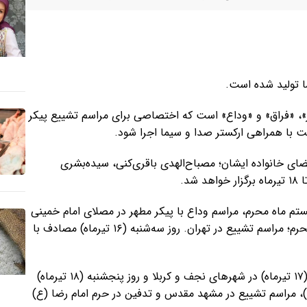
 تولید شده است.
ر»، «رستاخیز»، «فراق» و «وداع» است که اختصاصی برای مراسم تشییع پیکر
ست با همراهی ارکستر صدا و سیما اجرا شود.
ضای خانواده ایشان؛ مصباح‌الهدی باقری‌کنی، سیده‌بشری
مصادف با نوزدهم و بیستم ماه محرم، مراسم وداع با پیکر مطهر در مصلای امام خمینی
(ره) تهران. روز دوشنبه (۱۵ تیرماه) مصادف با بیست‌ویکم ماه محرم؛ مراسم تشییع در تهران. روز سه‌شنبه (۱۶ تیرماه) مصادف با
همچنین مراسم وداع و تشییع رهبر شهید انقلاب روز چهارشنبه (۱۷ تیرماه) در شهرهای نجف و کربلا و روز پنجشنبه (۱۸ تیرماه)
 مراسم تشییع در مشهد مقدس و تدفین در حرم امام‌ رضا (ع)