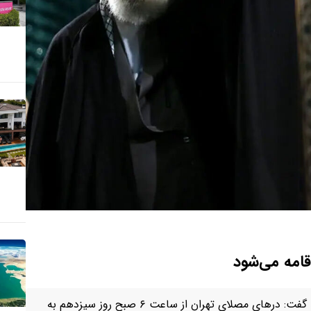
رییس ستاد برگزاری آیین وداع و تشییع پیکر مطهر رهبر شهید گفت:‌ درهای مصلای تهران از ساعت ۶ صبح روز سیزدهم به