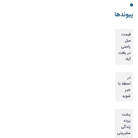
پیوندها
قیمت
مبل
راحتی
در یافت
آباد
در
لحظه با
خبر
شوید
پشت
پرده
زندگی
سلبریتی