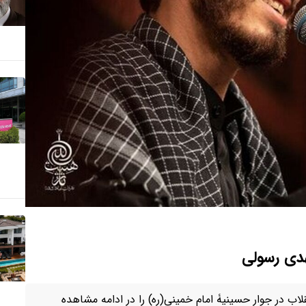
دی رسولی
لاب در جوار حسینیۀ امام خمینی(ره) را در ادامه مشاهده