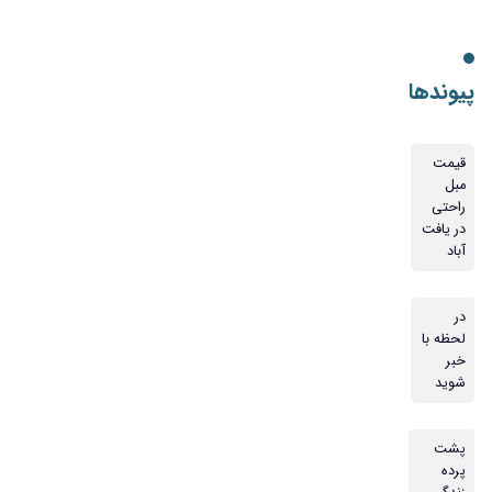
پیوندها
قیمت
مبل
راحتی
در یافت
آباد
در
لحظه با
خبر
شوید
پشت
پرده