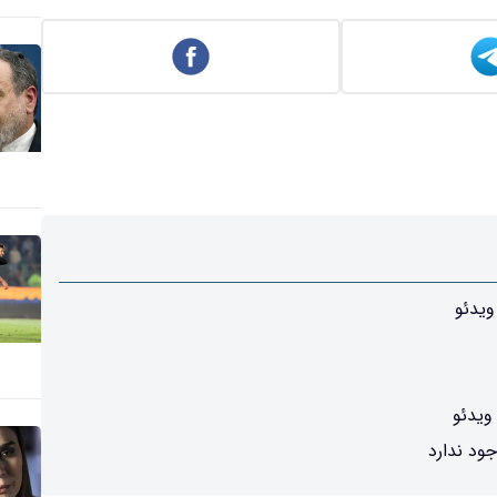
یدئو
ویدئو
ود ندارد