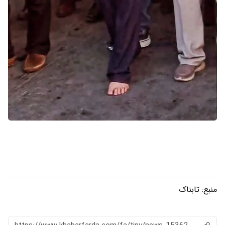
منبع:
تابناک