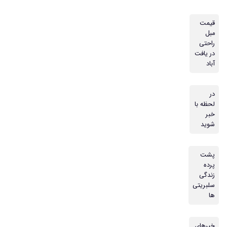
قیمت
مبل
راحتی
در یافت
آباد
در
لحظه با
خبر
شوید
پشت
پرده
زندگی
سلبریتی
ها
خبرهای