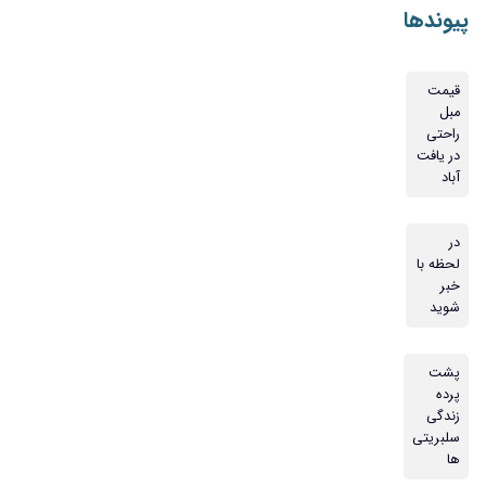
پیوندها
قیمت
مبل
راحتی
در یافت
آباد
در
لحظه با
خبر
شوید
پشت
پرده
زندگی
سلبریتی
ها